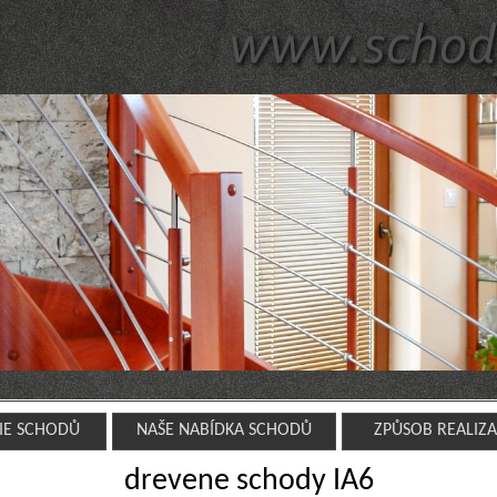
IE SCHODŮ
NAŠE NABÍDKA SCHODŮ
ZPŮSOB REALIZ
drevene schody IA6