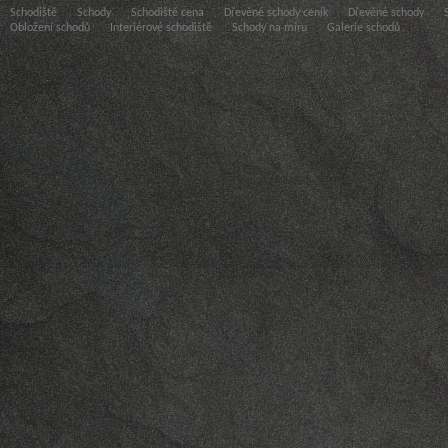
Schodiště
Schody
Schodiště cena
Dřevěné schody ceník
Dřevěné schody
Obložení schodů
Interiérové schodiště
Schody na míru
Galerie schodů