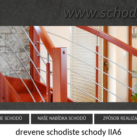
IE SCHODŮ
NAŠE NABÍDKA SCHODŮ
ZPŮSOB REALIZ
drevene schodiste schody IIA6