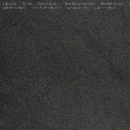
Schodiště
Schody
Schodiště cena
Dřevěné schody ceník
Dřevěné schody
Obložení schodů
Interiérové schodiště
Schody na míru
Galerie schodů