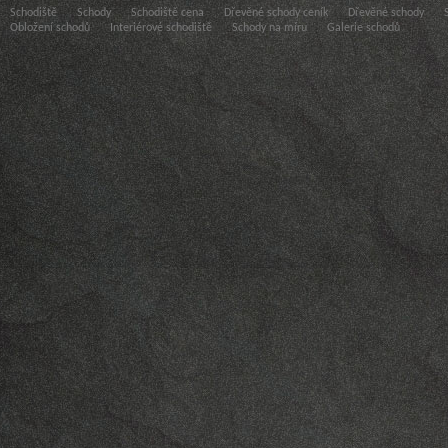
Schodiště
Schody
Schodiště cena
Dřevěné schody ceník
Dřevěné schody
Obložení schodů
Interiérové schodiště
Schody na míru
Galerie schodů