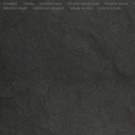
Schodiště
Schody
Schodiště cena
Dřevěné schody ceník
Dřevěné schody
Obložení schodů
Interiérové schodiště
Schody na míru
Galerie schodů