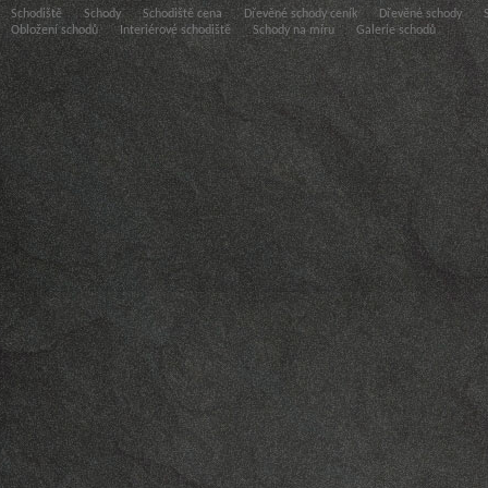
Schodiště
Schody
Schodiště cena
Dřevěné schody ceník
Dřevěné schody
Obložení schodů
Interiérové schodiště
Schody na míru
Galerie schodů