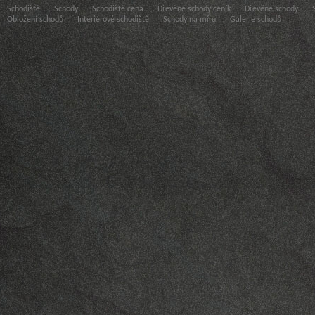
Schodiště
Schody
Schodiště cena
Dřevěné schody ceník
Dřevěné schody
Obložení schodů
Interiérové schodiště
Schody na míru
Galerie schodů