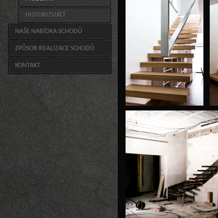
HISTORIZUJÍCÍ
NAŠE NABÍDKA SCHODŮ
ZPŮSOB REALIZACE SCHODŮ
KONTAKT