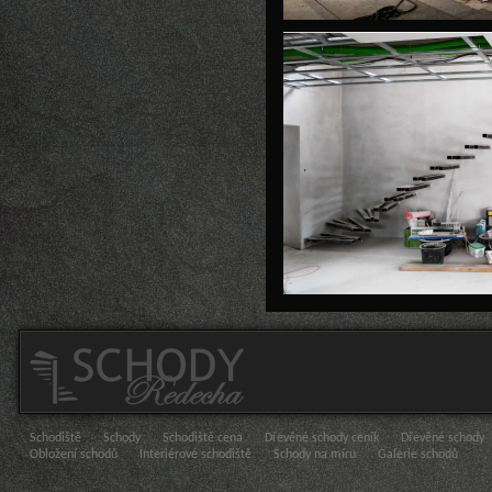
Schodiště
Schody
Schodiště cena
Dřevěné schody ceník
Dřevěné schody
Obložení schodů
Interiérové schodiště
Schody na míru
Galerie schodů